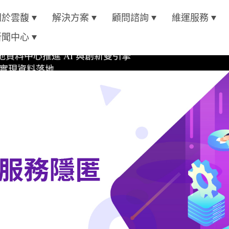
關於雲馥
解決方案
顧問諮詢
維運服務
oft Azure 認證
新聞中心
資料中心推進 AI 與創新雙引擎
位實現資料落地
4 AI 平台
oft Azure 認證