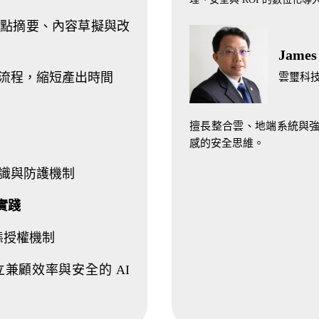
點摘要、內容草擬與改
James
流程，縮短產出時間
雲璽科技 
擅長整合雲、地端系統與
感的安全思維。
識與防護機制
取實踐
動態授權機制
兼顧效率與安全的 AI