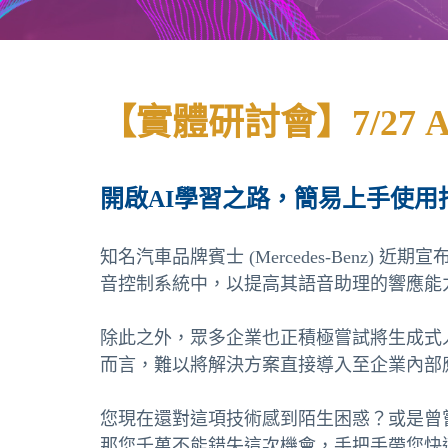
【實體研討會】7/27 A
開啟AI學習之路，簡易上手使用
知名汽車品牌賓士 (Mercedes-Benz) 近期宣
音控制系統中，以提高其語音助理的響應能
除此之外，眾多企業也正積極嘗試將生成式人
而言，難以將解決方案直接導入至企業內部
您現在還對這項技術感到陌生困惑？或是曾
那您千萬不能錯失這次機會，手把手帶您快