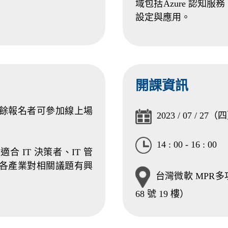
域包括Azure 認知
設定與應用。
開課資訊
其餘報名者可參加線上場
2023 / 07 / 27（
14 : 00 - 16 : 00
 IT 決策者、IT 管
各產業對相關議題有興
台灣微軟 MPR
68 號 19 樓）