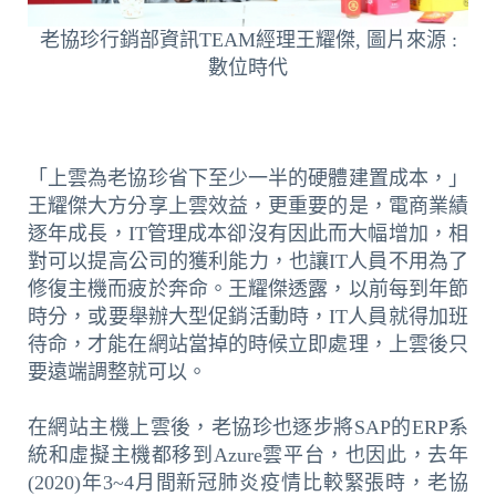
老協珍行銷部資訊TEAM經理王耀傑, 圖片來源 :
數位時代
「上雲為老協珍省下至少一半的硬體建置成本，」
王耀傑大方分享上雲效益，更重要的是，電商業績
逐年成長，IT管理成本卻沒有因此而大幅增加，相
對可以提高公司的獲利能力，也讓IT人員不用為了
修復主機而疲於奔命。王耀傑透露，以前每到年節
時分，或要舉辦大型促銷活動時，IT人員就得加班
待命，才能在網站當掉的時候立即處理，上雲後只
要遠端調整就可以。
在網站主機上雲後，老協珍也逐步將SAP的ERP系
統和虛擬主機都移到Azure雲平台，也因此，去年
(2020)年3~4月間新冠肺炎疫情比較緊張時，老協