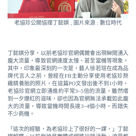
老協珍公關協理丁懿娸 , 圖片來源 : 數位時代
丁懿娸分享，以前老協珍官網偶爾會出現瞬間湧入
龐大流量，導致官網速度太慢、甚至當機等現象。
其中，印象最深刻的一次是，藝人徐若瑄在成為品
牌代言人之前，曾經在FB主動分享使用老協珍熬
雞精養胎的照片，在這篇PO文發出後不到1小時，
老協珍官網立即湧進約平常3~5倍的流量，雖然嚐
到一夕爆紅的滋味，卻也因為官網無法承載如此龐
大的流量，導致當機時間長達3~4個小時，而錯失
不少商機。
「這次的經驗，為老協珍上了很好的一課，」丁懿