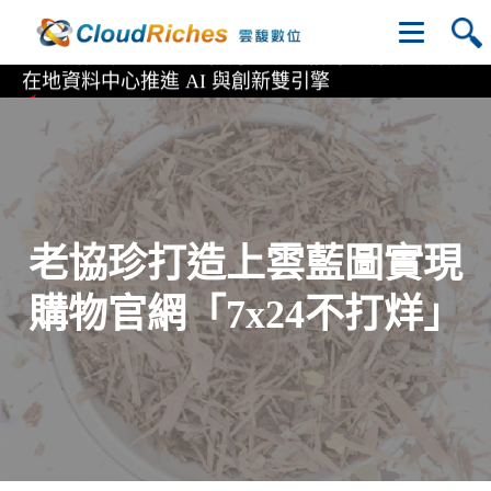
雲馥數位助金融與教育產業克服轉型痛點，微軟
在地資料中心推進 AI 與創新雙引擎
雲科大校務系統全面上雲 攜手台灣微軟、雲馥數
位實現資料落地
直擊 Microsoft AI Tour 全球巡迴 台北站 首次亮
相EP4 AI 平台
Copilot for M365 企業生產力全方位解決方案
國內企業先驅！雲馥數位率先取得Kubernetes on
老協珍打造上雲藍圖實現
Microsoft Azure 認證
購物官網「7x24不打烊」