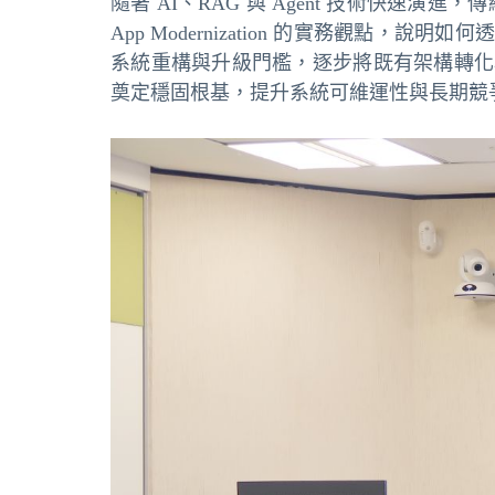
隨著 AI、RAG 與 Agent 技術快速演進，傳
App Modernization 的實務觀點，說明如
系統重構與升級門檻，逐步將既有架構轉化為更
奠定穩固根基，提升系統可維運性與長期競