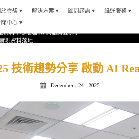
oft Azure 認證
關於雲馥
解決方案
顧問諮詢
維運服務
新聞中心
資料中心推進 AI 與創新雙引擎
位實現資料落地
4 AI 平台
oft Azure 認證
ite 2025 技術趨勢分享 啟動 AI
December , 24 , 2025