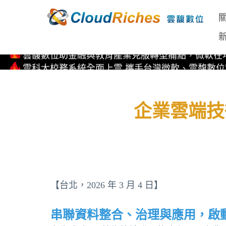
國內企業先驅！雲馥數位率先取得Kubernetes on Micros
雲馥數位助金融與教育產業克服轉型痛點，微軟在地
雲科大校務系統全面上雲 攜手台灣微軟、雲馥數
直擊 Microsoft AI Tour 全球巡迴 台北站 首次亮相EP
Copilot for M365 企業生產力全方位解決方案
國內企業先驅！雲馥數位率先取得Kubernetes on Micros
企業雲端技術
【台北，2026 年 3 月 4 日】
串聯資料整合、治理與應用，啟動