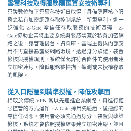
雲璽科技取得服務隱匿資安技術專利
雲馥數位旗下雲璽科技近日取得「具備隱匿核心服
務之私有加密網路存取控制系統」新型專利，進一
步強化 Z-Gate 零信任存取服務的技術基礎。Z-
Gate協助企業將重要系統與服務隱藏於私有加密網
路之後，讓管理後台、資料庫、雲端主機與內部應
用不再直接暴露於網路環境。透過身分驗證、裝置
檢核與授權規則，系統僅允許符合條件的使用者建
立加密連線，降低服務被掃描、探測或未授權存取
的風險。
從入口隱匿到精準授權，降低攻擊面
相較於傳統 VPN 常以先連進企業網路，再進行權
限控管的方式運作，Z-Gate 採用先驗證、後連線的
零信任概念。使用者必須先通過身分、裝置與政策
檢核，系統才會依照授權結果建立加密連線，並且