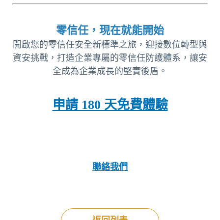
零信任，現在就能開始
開啟您的零信任安全新標準之旅，迎接數位轉型與
資安挑戰，打造企業專屬的零信任防護體系，讓安
全成為企業成長的堅實後盾。
申請 180 天免費體驗
聯絡我們