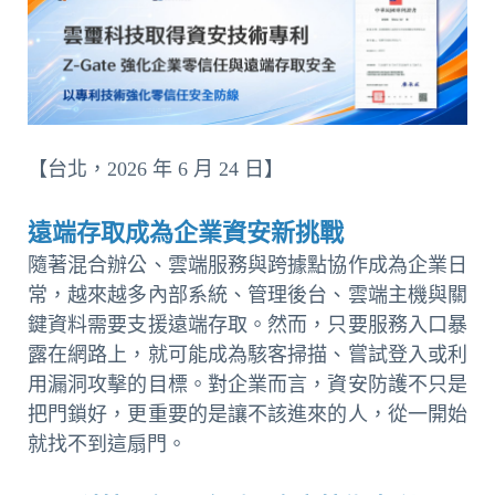
【台北，2026 年 6 月 24 日】
遠端存取成為企業資安新挑戰
隨著混合辦公、雲端服務與跨據點協作成為企業日
常，越來越多內部系統、管理後台、雲端主機與關
鍵資料需要支援遠端存取。然而，只要服務入口暴
露在網路上，就可能成為駭客掃描、嘗試登入或利
用漏洞攻擊的目標。對企業而言，資安防護不只是
把門鎖好，更重要的是讓不該進來的人，從一開始
就找不到這扇門。