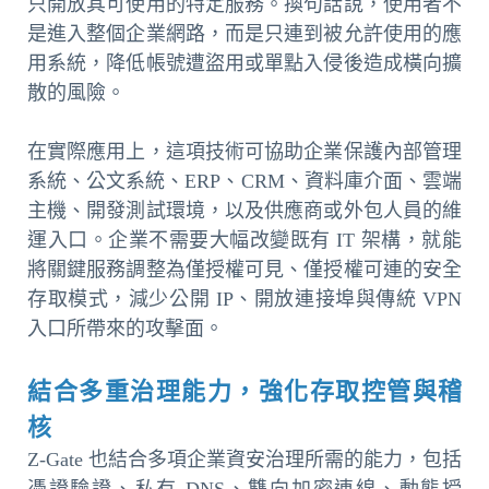
只開放其可使用的特定服務。換句話說，使用者不
是進入整個企業網路，而是只連到被允許使用的應
用系統，降低帳號遭盜用或單點入侵後造成橫向擴
散的風險。
在實際應用上，這項技術可協助企業保護內部管理
系統、公文系統、ERP、CRM、資料庫介面、雲端
主機、開發測試環境，以及供應商或外包人員的維
運入口。企業不需要大幅改變既有 IT 架構，就能
將關鍵服務調整為僅授權可見、僅授權可連的安全
存取模式，減少公開 IP、開放連接埠與傳統 VPN
入口所帶來的攻擊面。
結合多重治理能力，強化存取控管與稽
核
Z-Gate 也結合多項企業資安治理所需的能力，包括